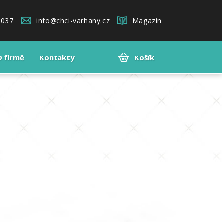
 037
info@chci-varhany.cz
Magazín
O firmě
Kontakty
Košík