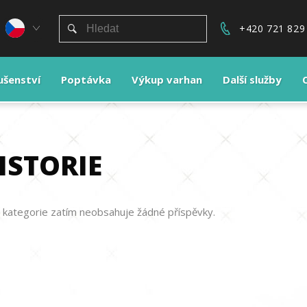
+420 721 829
lušenství
Poptávka
Výkup varhan
Další služby
ISTORIE
 kategorie zatím neobsahuje žádné příspěvky.