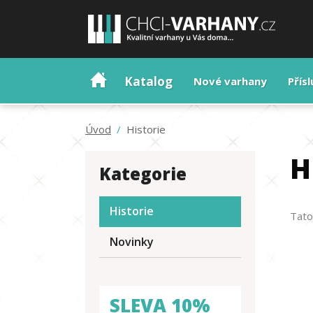
Katalog
#
Nové varhany
Přís
Úvod
/
Historie
H
Kategorie
Historie
Tato
Novinky
SLEVA 10%