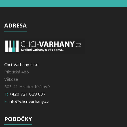
ADRESA
Chci-Varhany s.r.o.
Piletická 486
Věkoše
503 41 Hradec Králové
T:
+420 721 829 037
E:
info@chci-varhany.cz
POBOČKY