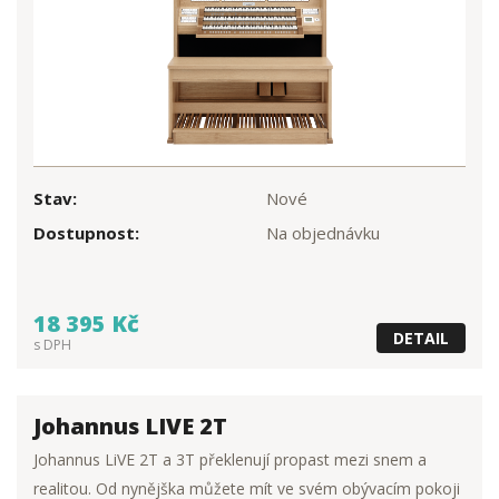
Stav:
Nové
Dostupnost:
Na objednávku
18 395 Kč
DETAIL
s DPH
Johannus LIVE 2T
Johannus LiVE 2T a 3T překlenují propast mezi snem a
realitou. Od nynějška můžete mít ve svém obývacím pokoji