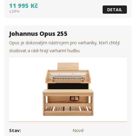
11 995 Kč
DETAIL
s DPH
Johannus Opus 255
Opus je dokonalým nástrojem pro varhaníky, kteří chtějí
studovat a rádi hrají varhanní hudbu.
Stav:
Nové