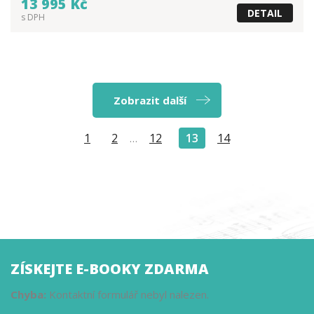
13 995 Kč
DETAIL
s DPH
Zobrazit další
1
2
12
13
14
…
ZÍSKEJTE E-BOOKY ZDARMA
Chyba:
Kontaktní formulář nebyl nalezen.