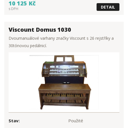
10 125 Kč
DETAIL
s DPH
Viscount Domus 1030
Dvoumanuálové varhany značky Viscount s 26 rejstříky a
30tónovou pedálnicí.
Stav:
Použité