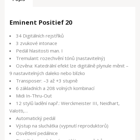
Eminent Positief 20
34 Digitálních rejstříků
3 zvukové intonace
Pedál hlasitosti man. I
Tremulant: rozechvění tónů (nastavitelný)
Ozvěna: Katedrální efekt lze digitálně plynule měnit –
9 nastavitelných daleko nebo blízko
Transposer: –3 až +3 stupně
6 základních a 208 volných kombinací
Midi In-Thru-Out
12 stylů ladění např.: Werckmeister III, Neidhart,
Valotti,…
Automatický pedál
Výstup na sluchátka (vypnutí reproduktorů)
Osvětlení pedálnice