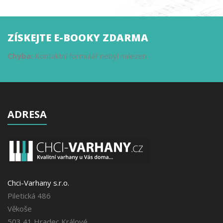
ZÍSKEJTE E-BOOKY ZDARMA
Chyba:
Kontaktní formulář nebyl nalezen.
ADRESA
Chci-Varhany s.r.o.
Piletická 486
Věkoše
503 41 Hradec Králové