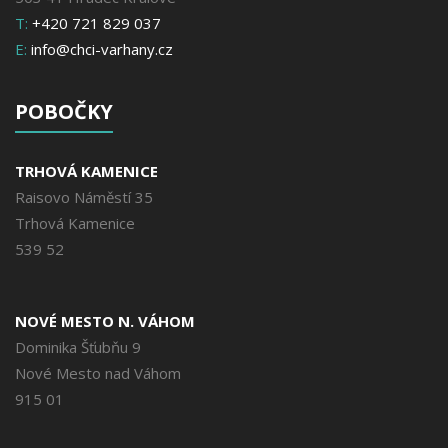
T:
+420 721 829 037
E:
info@chci-varhany.cz
POBOČKY
TRHOVÁ KAMENICE
Raisovo Náměstí 35
Trhová Kamenice
539 52
NOVÉ MESTO N. VÁHOM
Dominika Šťubňu 9
Nové Mesto nad Váhom
915 01