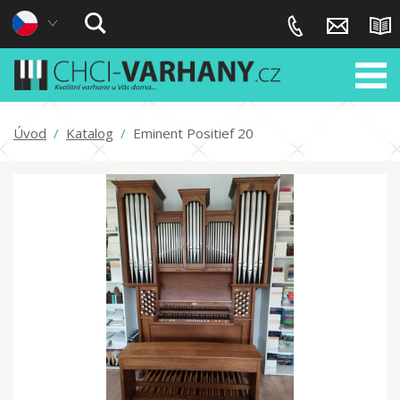
Úvod
/
Katalog
/
Eminent Positief 20