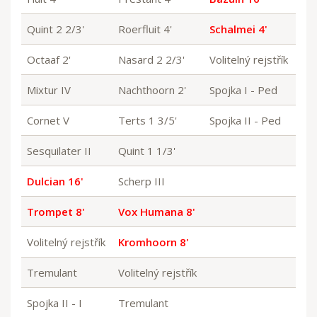
Quint 2 2/3'
Roerfluit 4'
Schalmei 4'
Octaaf 2'
Nasard 2 2/3'
Volitelný rejstřík
Mixtur IV
Nachthoorn 2'
Spojka I - Ped
Cornet V
Terts 1 3/5'
Spojka II - Ped
Sesquilater II
Quint 1 1/3'
Dulcian 16'
Scherp III
Trompet 8'
Vox Humana 8'
Volitelný rejstřík
Kromhoorn 8'
Tremulant
Volitelný rejstřík
Spojka II - I
Tremulant