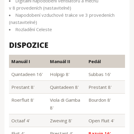
Digitální napodobení ventilátoru a měchů
v 8 provedeních (nastavitelné)
Napodobení vzduchové trakce ve 3 provedeních
(nastavitelné)
Rozladění Celeste
DISPOZICE
Manuál I
Manuál II
Pedál
Quintadeen 16'
Holpijp 8'
Subbas 16'
Prestant 8'
Quintadeen 8'
Prestant 8'
Roerfluit 8'
Viola di Gamba
Bourdon 8'
8'
Octaaf 4'
Zweving 8'
Open Fluit 4'
Fluit 4'
Prestant 4'
Bazuin 16'