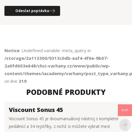
Notice
: Undefined variable: meta_query in
/storage/2a113300/9313c0db-eaf4-4f6e-9b07-
2a0fd603e648/chci-varhany.cz/www/public/wp-
content/themes/iacademy/varhany/post_type_varhany.
on line
319
PODOBNÉ PRODUKTY
Viscount Sonus 45
EUR
Viscount Sonus 45 je dvoumanuálový nástroj s kompletní
pedálnicí a 34 rejstříky, z nichž si můžete vybrat mezi