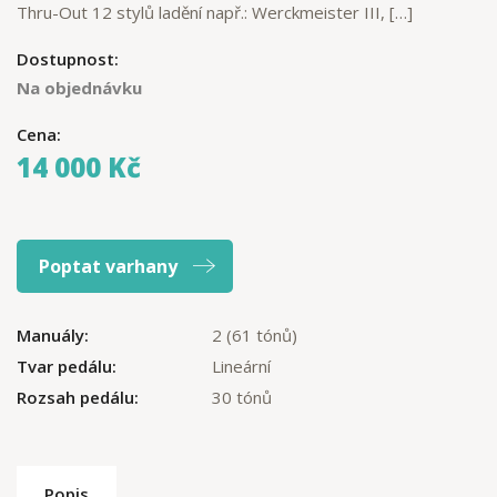
Thru-Out 12 stylů ladění např.: Werckmeister III, […]
Dostupnost:
Na objednávku
Cena:
14 000 Kč
Poptat varhany
Manuály:
2 (61 tónů)
Tvar pedálu:
Lineární
Rozsah pedálu:
30 tónů
Popis