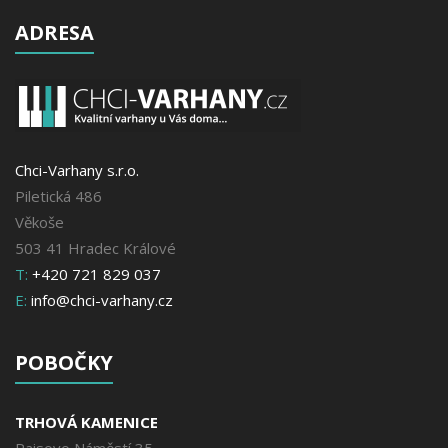
ADRESA
Chci-Varhany s.r.o.
Piletická 486
Věkoše
503 41 Hradec Králové
T:
+420 721 829 037
E:
info@chci-varhany.cz
POBOČKY
TRHOVÁ KAMENICE