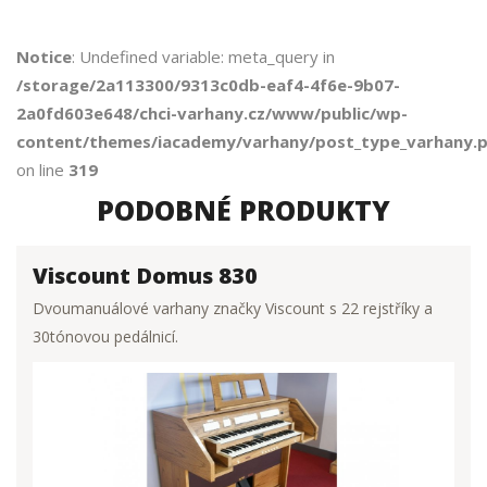
Notice
: Undefined variable: meta_query in
/storage/2a113300/9313c0db-eaf4-4f6e-9b07-
2a0fd603e648/chci-varhany.cz/www/public/wp-
content/themes/iacademy/varhany/post_type_varhany.
on line
319
PODOBNÉ PRODUKTY
Viscount Domus 830
Dvoumanuálové varhany značky Viscount s 22 rejstříky a
30tónovou pedálnicí.