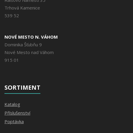
Raisovo Náměstí 35
Trhová Kamenice
539 52
NOVÉ MESTO N. VÁHOM
Dominika Šťubňu 9
Nové Mesto nad Váhom
915 01
SORTIMENT
Katalog
Příslušenství
Poptávka