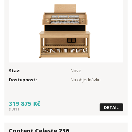
Stav:
Nové
Dostupnost:
Na objednávku
319 875 Kč
DETAIL
s DPH
Content Celeste 236