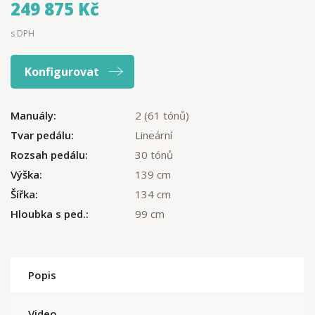
249 875 Kč
s DPH
Konfigurovat
Manuály:
2 (61 tónů)
Tvar pedálu:
Lineární
Rozsah pedálu:
30 tónů
Výška:
139 cm
Šířka:
134 cm
Hloubka s ped.:
99 cm
Popis
Video