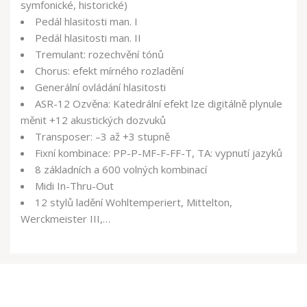
symfonické, historické)
Pedál hlasitosti man. I
Pedál hlasitosti man. II
Tremulant: rozechvění tónů
Chorus: efekt mírného rozladění
Generální ovládání hlasitosti
ASR-12 Ozvěna: Katedrální efekt lze digitálně plynule
měnit +12 akustických dozvuků
Transposer: –3 až +3 stupně
Fixní kombinace: PP-P-MF-F-FF-T, TA: vypnutí jazyků
8 základních a 600 volných kombinací
Midi In-Thru-Out
12 stylů ladění Wohltemperiert, Mittelton,
Werckmeister III,…