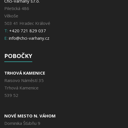
Chci-Varhany s.r.o.
Piletická 486
Věkoše
503 41 Hradec Králové
T:
+420 721 829 037
E:
info@chci-varhany.cz
POBOČKY
TRHOVÁ KAMENICE
Raisovo Náměstí 35
Trhová Kamenice
539 52
NOVÉ MESTO N. VÁHOM
Dominika Šťubňu 9