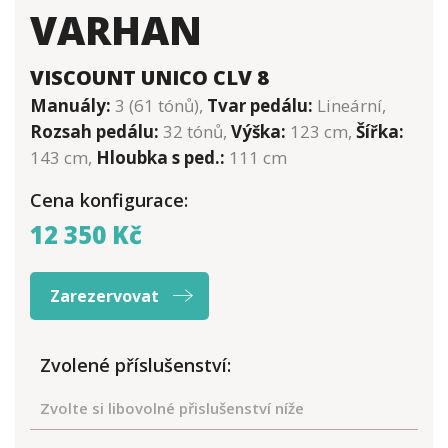
VARHAN
VISCOUNT UNICO CLV 8
Manuály:
3 (61 tónů),
Tvar pedálu:
Lineární,
Rozsah pedálu:
32 tónů,
Výška:
123 cm,
Šířka:
143 cm,
Hloubka s ped.:
111 cm
Cena konfigurace:
12 350 Kč
Zarezervovat
Zvolené příslušenství:
Zvolte si libovolné přislušenství níže